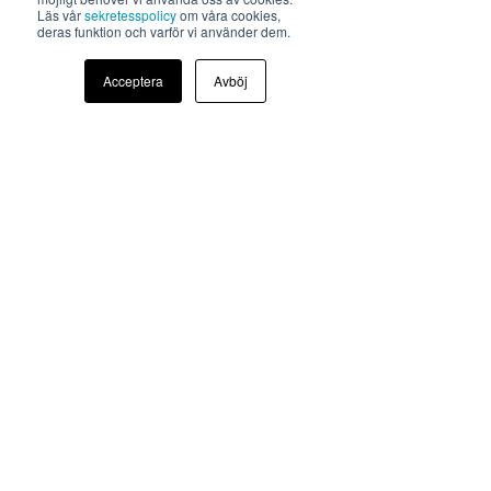
Läs vår
sekretesspolicy
om våra cookies,
deras funktion och varför vi använder dem.
Acceptera
Avböj
Bokadero Boost
14 500 kr ex. moms
✅ Riktad annonsering på Facebook &
instagram.
✅ Delning av annons på Bokadero, Facebook
och Arbetsförmedlingen.
✅ Anpassad annonsdesign efter ditt
varumärke.
✅ 2 st. bildannonser
✅ 45 dagars annonsering
✅ ca.
60 000 - 120 000
visningar av annons.