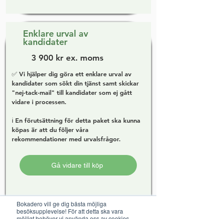
Enklare urval av
kandidater
3 900 kr ex. moms
✅ Vi hjälper dig göra ett enklare urval av
kandidater som sökt din tjänst samt skickar
"nej-tack-mail" till kandidater som ej gått
vidare i processen.
ℹ️ En förutsättning för detta paket ska kunna
köpas är att du följer våra
rekommendationer med urvalsfrågor.
Gå vidare till köp
Bokadero vill ge dig bästa möjliga
besöksupplevelse! För att detta ska vara
möjligt behöver vi använda oss av cookies.