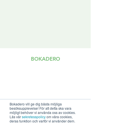
BOKADERO
S
TART
OM OSS
KARRIÄR
NYHETER
VANLIGA FRÅGOR & SVAR
Bokadero vill ge dig bästa möjliga
besöksupplevelse! För att detta ska vara
SUPPORT@BOKADERO.SE
möjligt behöver vi använda oss av cookies.
Läs vår
sekretesspolicy
om våra cookies,
ARENA
deras funktion och varför vi använder dem.