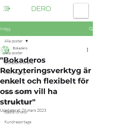
Inlägg
Alla poster
Bokadero
Alla poster
"Bokaderos
Bokadero Arena
Rekryteringsverktyg är
Rekrytering
enkelt och flexibelt för
Proffs
oss som vill ha
Team Bokadero
struktur"
Nyhetsartiklar
Uppdaterat:
28 mars 2023
Gästkrönikor
Kundreportage