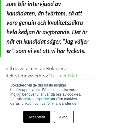
som blir intervjuad av 
kandidaten, än tvärtom, så att 
vara genuin och kvalitetssäkra 
hela kedjan är avgörande. Det är 
när en kandidat säger, ”Jag väljer 
er”, som vi vet att vi har lyckats.
Vill du veta mer om Bokaderos 
Rekryteringsverktyg? 
Läs mer HÄR!
Mer om Sörens El HÄR.
Bokadero vill ge dig bästa möjliga
besöksupplevelse! För att detta ska vara
Rekrytering
möjligt behöver vi använda oss av cookies.
Kundreportage
Läs vår
sekretesspolicy
om våra cookies,
deras funktion och varför vi använder dem.
Acceptera
Avböj
Senaste inlägg
Visa alla