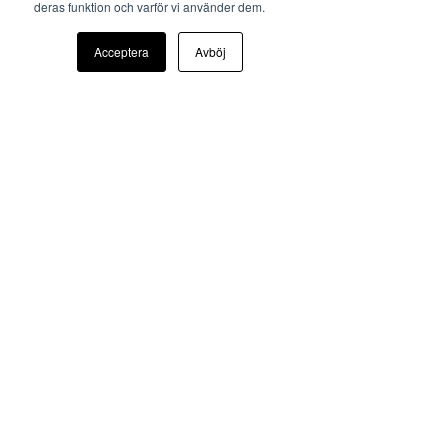
deras funktion och varför vi använder dem.
Acceptera
Avböj
BOKADERO
S
TART
OM OSS
KARRIÄR