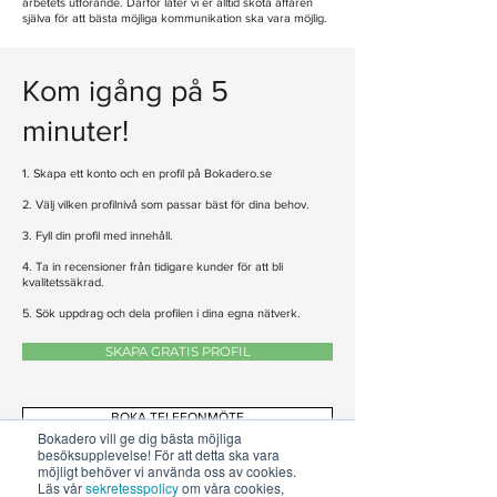
arbetets utförande. Därför låter vi er alltid sköta affären
själva för att bästa möjliga kommunikation ska vara möjlig.
Kom igång på 5
minuter!
1. Skapa ett konto och en profil på Bokadero.se
2. Välj vilken profilnivå som passar bäst för dina behov.
3. Fyll din profil med innehåll.
4. Ta in recensioner från tidigare kunder för att bli
kvalitetssäkrad.
5. Sök uppdrag och dela profilen i dina egna nätverk.
SKAPA GRATIS PROFIL
BOKA TELEFONMÖTE
Bokadero vill ge dig bästa möjliga
besöksupplevelse! För att detta ska vara
möjligt behöver vi använda oss av cookies.
Läs vår
sekretesspolicy
om våra cookies,