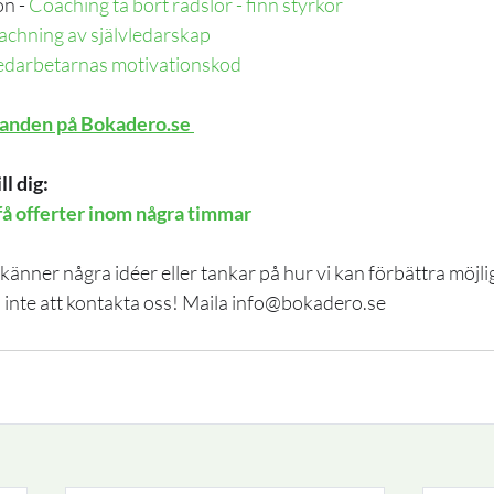
n - 
Coaching ta bort rädslor - finn styrkor
chning av självledarskap
edarbetarnas motivationskod
udanden på Bokadero.se 
ll dig:
få offerter inom några timmar
känner några idéer eller tankar på hur vi kan förbättra möjli
a inte att kontakta oss! Maila info@bokadero.se