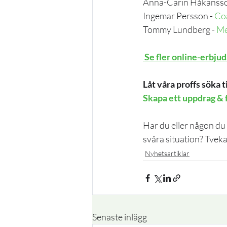
Anna-Carin Håkansso
Ingemar Persson - 
Coa
Tommy Lundberg - 
M
 Se fler online-erbj
Låt våra proffs söka ti
Skapa ett uppdrag & 
Har du eller någon du 
svåra situation? Tvek
Nyhetsartiklar
Senaste inlägg