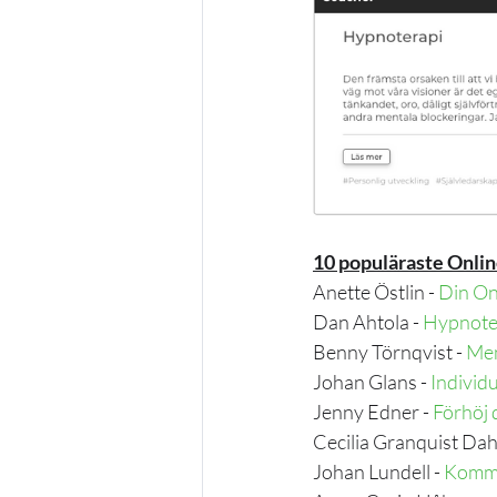
10 populäraste Onlin
Anette Östlin - 
Din On
Dan Ahtola - 
Hypnote
Benny Törnqvist - 
M
e
Johan Glans - 
I
ndivid
Jenny Edner - 
Förhöj 
Cecilia Granquist Dah
Johan Lundell - 
Kommu