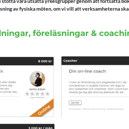
stötta våra utsatta yrkesgrupper genom att fortsätta bok
nsning av fysiska möten, om vi vill att verksamheterna ska
ningar, föreläsningar & coachi