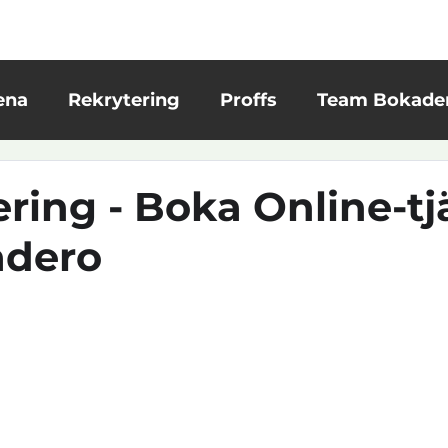
lokala arena
Kommande evenemang
Sök proffs
Sö
ena
Rekrytering
Proffs
Team Bokade
krönikor
Kundreportage
Bokadero ägare 
ering - Boka Online-tj
adero