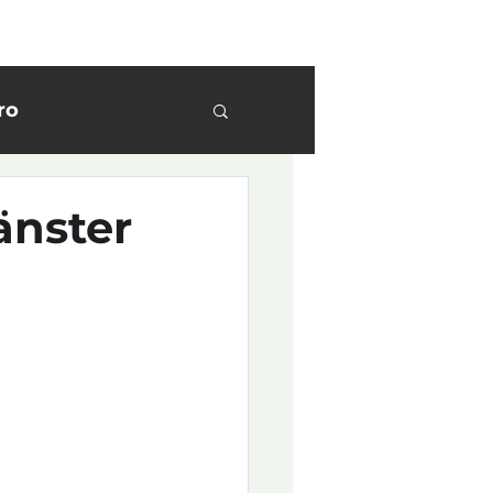
k jobb
Skapa jobbannons
Om oss
Logga in
ro
i fokus
änster