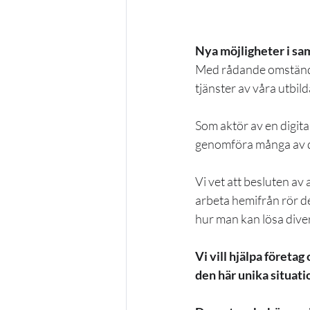
Nya möjligheter i 
Med rådande omständi
tjänster av våra utbil
Som aktör av en digital
genomföra många av d
Vi vet att besluten av
arbeta hemifrån rör de
hur man kan lösa dive
Vi vill hjälpa företa
den här unika situati