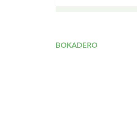
Mölndal Bandy etablerar
Bokadero Arena i
Mölndal – Vill skapa en
rolig, utvecklande och
lönsam mötesplats för
näringslivet i Mölndal.
BOKADERO
S
TART
OM OSS
KARRIÄR
NYHETER
VANLIGA FRÅGOR & SVAR
SUPPORT@BOKADERO.SE