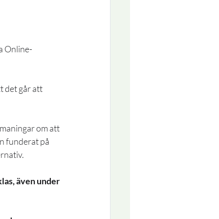
a Online-
 det går att 
pmaningar om att 
an funderat på 
nativ. 
klas, även under 