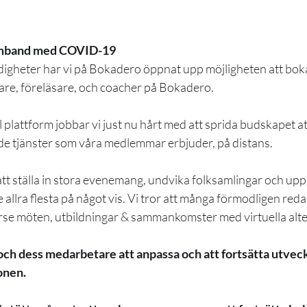
samband med COVID-19
gheter har vi på Bokadero öppnat upp möjligheten att bok
dare, föreläsare, och coacher på Bokadero.
 plattform jobbar vi just nu hårt med att sprida budskapet att
e tjänster som våra medlemmar erbjuder, på distans.
 att ställa in stora evenemang, undvika folksamlingar och up
 allra flesta på något vis. Vi tror att många förmodligen red
rse möten, utbildningar & sammankomster med virtuella alter
g och dess medarbetare att anpassa och att fortsätta utvec
onen.