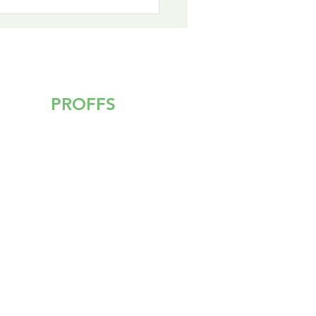
rage etablerar
adero Arena i
länge kommun!
PROFFS
ET
SKAPA PROFIL
SÖK
UPPDRAG
SÖK PROFILER
FÖR TALARE
VANLIGA FRÅGOR & SVAR