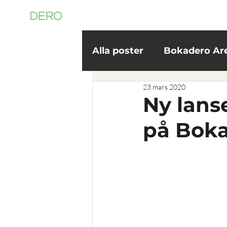
Besök din 
Alla poster
Bokadero Ar
23 mars 2020
Nyhetsartiklar
Gäst
Ny lans
på Bok