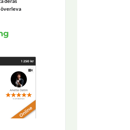
a deras 
 överleva 
ng 