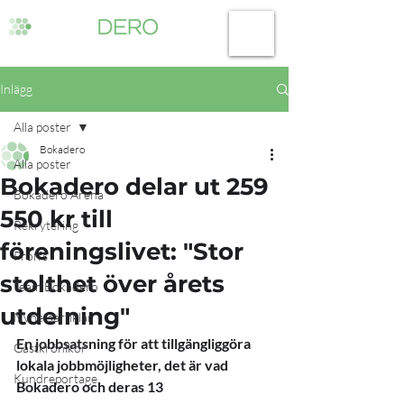
Inlägg
Alla poster
Bokadero
Alla poster
Bokadero delar ut 259
Bokadero Arena
550 kr till
Rekrytering
föreningslivet: "Stor
Proffs
stolthet över årets
Team Bokadero
utdelning"
Nyhetsartiklar
En jobbsatsning för att tillgängliggöra 
Gästkrönikor
lokala jobbmöjligheter, det är vad 
Kundreportage
Bokadero och deras 13 