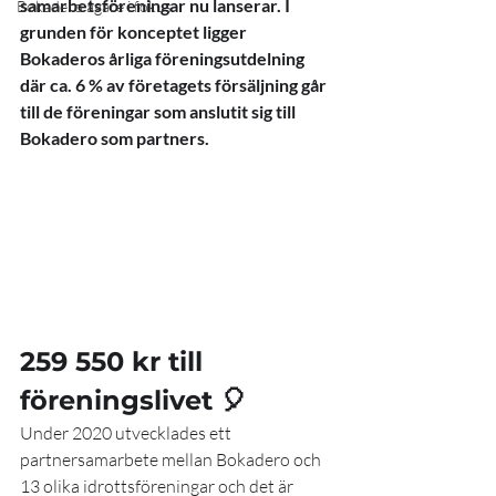
samarbetsföreningar nu lanserar. I 
Bokadero ägare i fokus
grunden för konceptet
ligger 
Bokaderos årliga föreningsutdelning 
där ca. 6 % av företagets försäljning går 
till de föreningar som anslutit sig till 
Bokadero som partners.
259 550 kr till 
föreningslivet 🎈
Under 2020 utvecklades ett 
partnersamarbete mellan Bokadero och 
13 olika idrottsföreningar och det är 