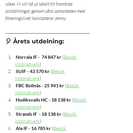
söker. Vi vill nå ut lokalt till framtida 
anställningar, genom våra samarbeten med 
föreningslivet, konstaterar Jenny.
🎈 Årets utdelning:
 Norrala IF -  74 847 kr
 (
Besök 
jobbnätverk
)
SUIF - 43 570 kr
 (
Besök 
jobbnätverk
)
FBC Bollnäs - 25 941 kr
 (
Besök 
jobbnätverk
)
Hudiksvalls HC - 18 138 kr
 (
Besök 
jobbnätverk
)
Strands IF  - 18 138 kr
 (
Besök 
jobbnätverk
)
Ala IF - 16 785 kr
 (
Besök 