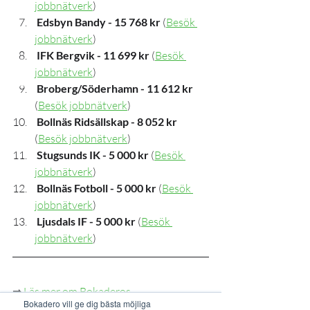
jobbnätverk
)
Edsbyn Bandy - 15 768 kr
 (
Besök 
jobbnätverk
)
IFK Bergvik - 11 699 kr
 (
Besök 
jobbnätverk
)
 Broberg/Söderhamn - 11 612 kr
(
Besök jobbnätverk
)
 Bollnäs Ridsällskap - 8 052 kr
(
Besök jobbnätverk
)
Stugsunds IK - 5 000 kr
 (
Besök 
jobbnätverk
)
 Bollnäs Fotboll - 5 000 kr
 (
Besök 
jobbnätverk
) 
Ljusdals IF - 5 000 kr
 (
Besök 
jobbnätverk
)
➡ 
Läs mer om Bokaderos 
Bokadero vill ge dig bästa möjliga
rekryteringsverktyg. 