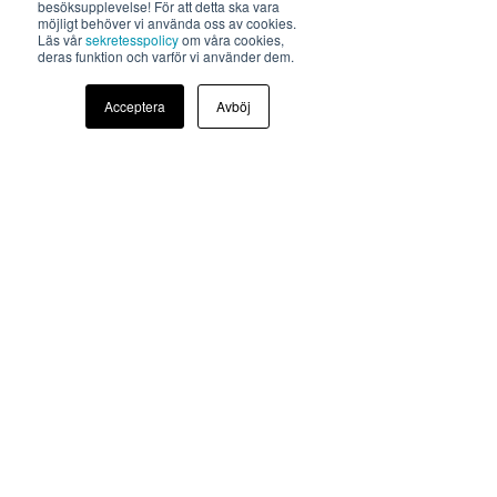
besöksupplevelse! För att detta ska vara
➡ 
Läs mer om Bokadero Arenas 
möjligt behöver vi använda oss av cookies.
Läs vår
sekretesspolicy
om våra cookies,
nätverksträffar.
deras funktion och varför vi använder dem.
Nyhetsartiklar
Acceptera
Avböj
Senaste inlägg
Visa alla