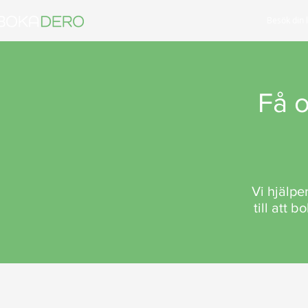
Besök din 
Få o
Vi hjälpe
till att 