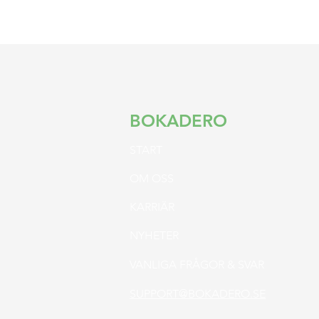
BOKADERO
S
TART
OM OSS
KARRIÄR
NYHETER
VANLIGA FRÅGOR & SVAR
SUPPORT@BOKADERO.SE