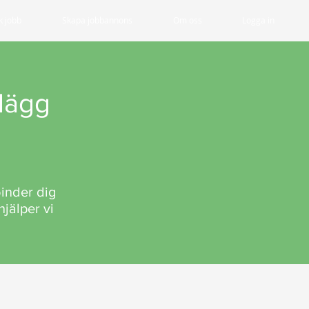
k jobb
Skapa jobbannons
Om oss
Logga in
plägg
binder dig
hjälper vi