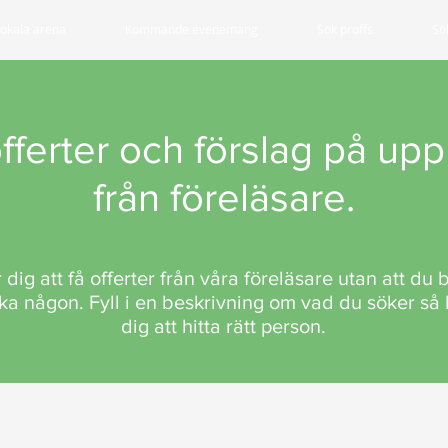
lokala arena
Kommande evenemang
Sök proffs
Sö
fferter och förslag på up
från föreläsare.
r dig att få offerter från våra föreläsare utan att du 
boka någon. Fyll i en beskrivning om vad du söker så 
dig att hitta rätt person.