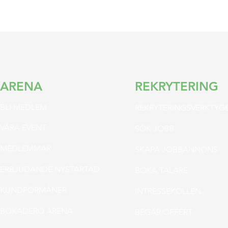
ARENA
REKRYTERING
BLI MED
LEM
REKRYTERINGSVERKTYG
VÅR
A EVENT
SÖK JOBB
MEDLEMMAR
SKAPA JOBB
ANNONS
ERBJUDAN
DE NYSTARTAD
BOKA TALARE
KUND
FÖRMÅNER
INTRESSEKOLLEN
BOKADERO ARENA
BEGÄR OFFERT