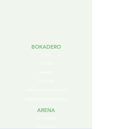
BOKADERO
S
TART
OM OSS
KARRIÄR
NYHETER
VANLIGA FRÅGOR & SVAR
SUPPORT@BOKADERO.SE
ARENA
BLI MED
LEM
VÅR
A EVENT