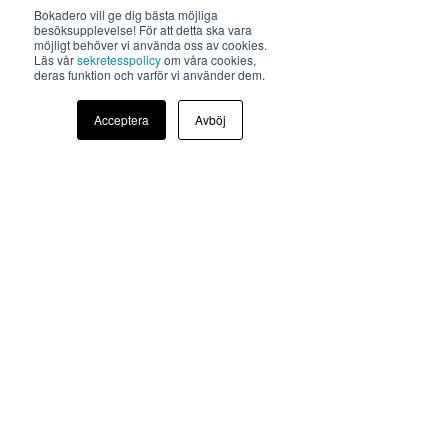
Bokadero vill ge dig bästa möjliga
MEDLEMMAR
besöksupplevelse! För att detta ska vara
möjligt behöver vi använda oss av cookies.
ERBJUDAN
DE NYSTARTAD
Läs vår
sekretesspolicy
om våra cookies,
deras funktion och varför vi använder dem.
KUND
FÖRMÅNER
BOKADERO ARENA
Acceptera
Avböj
REKRYTERING
REKRYTERINGSVERKTYGET
SÖK JOBB
SKAPA JOBB
ANNONS
BOKA TALARE
INTRESSEKOLLEN
BEGÄR OFFERT
BOKA DEMO
VANLIGA FRÅGOR & SVAR
PROFFS