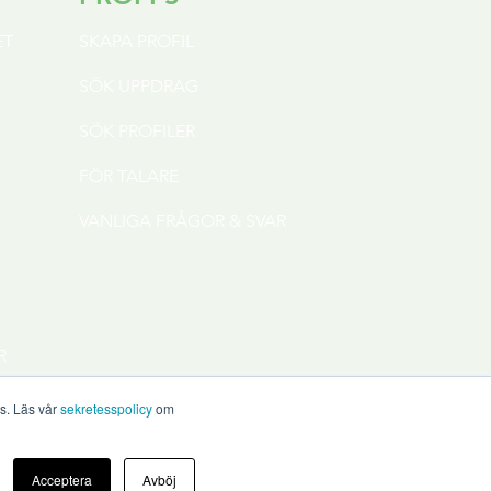
ET
SKAPA PROFIL
SÖK
UPPDRAG
SÖK PROFILER
FÖR TALARE
VANLIGA FRÅGOR & SVAR
R
es. Läs vår
sekretesspolicy
om
Acceptera
Avböj