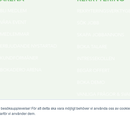
BLI MED
LEM
REKRYTERINGSVERKTYG
VÅR
A EVENT
SÖK JOBB
MEDLEMMAR
SKAPA JOBB
ANNONS
ERBJUDAN
DE NYSTARTAD
BOKA TALARE
KUND
FÖRMÅNER
INTRESSEKOLLEN
BOKADERO ARENA
BEGÄR OFFERT
BOKA DEMO
VANLIGA FRÅGOR & SVA
a besöksupplevelse! För att detta ska vara möjligt behöver vi använda oss av cooki
varför vi använder dem.