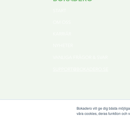
S
TART
OM OSS
KARRIÄR
NYHETER
VANLIGA FRÅGOR & SVAR
SUPPORT@BOKADERO.SE
Bokadero vill ge dig bästa möjlig
våra cookies, deras funktion och 