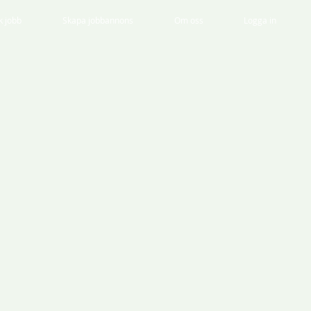
k jobb
Skapa jobbannons
Om oss
Logga in