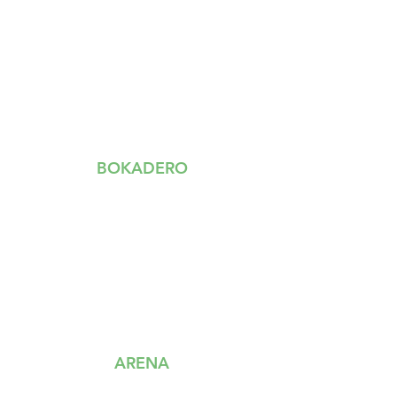
BOKADERO
S
TART
OM OSS
KARRIÄR
NYHETER
VANLIGA FRÅGOR & SVAR
SUPPORT@BOKADERO.SE
ARENA
BLI MED
LEM