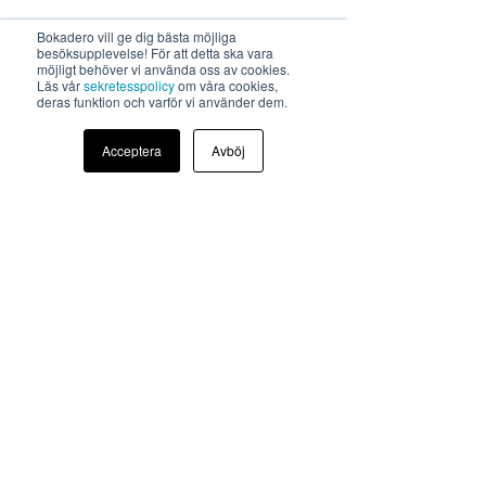
VÅR
A EVENT
Bokadero vill ge dig bästa möjliga
besöksupplevelse! För att detta ska vara
MEDLEMMAR
möjligt behöver vi använda oss av cookies.
Läs vår
sekretesspolicy
om våra cookies,
ERBJUDAN
DE NYSTARTAD
deras funktion och varför vi använder dem.
KUND
FÖRMÅNER
Acceptera
Avböj
BOKADERO ARENA
REKRYTERING
REKRYTERINGSVERKTYGET
SÖK JOBB
SKAPA JOBB
ANNONS
BOKA TALARE
INTRESSEKOLLEN
BEGÄR OFFERT
BOKA DEMO
VANLIGA FRÅGOR & SVAR