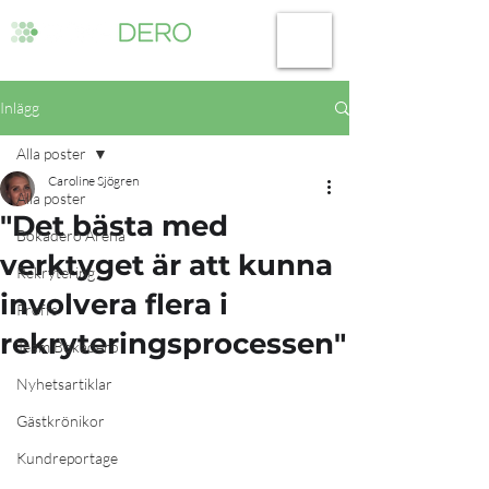
Inlägg
Alla poster
Caroline Sjögren
Alla poster
"Det bästa med
Bokadero Arena
verktyget är att kunna
Rekrytering
involvera flera i
Proffs
rekryteringsprocessen"
Team Bokadero
Nyhetsartiklar
Gästkrönikor
Kundreportage