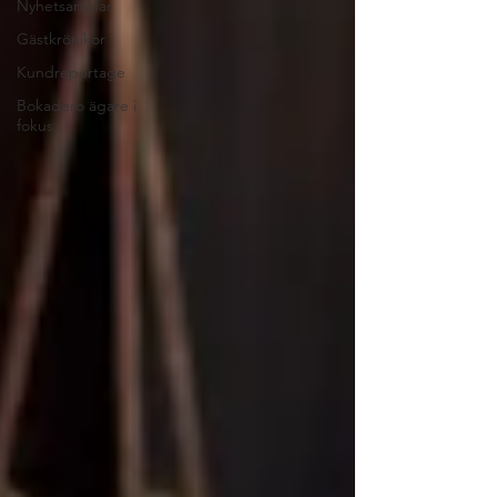
Nyhetsartiklar
Gästkrönikor
Kundreportage
Bokadero ägare i
fokus