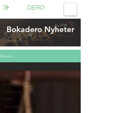
Bokadero Nyheter
Nyheter
Bokadero Arena
Alla poster
Bokadero Arena
Rekrytering
Proffs
Team Bokadero